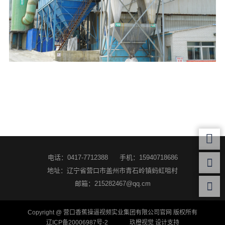
电话：0417-7712388
手机：15940718686
地址：辽宁省营口市盖州市青石岭镇蚂虹咀村
邮箱：215282467@qq.cm
Copyright @ 营口香蕉操逼视频实业集团有限公司官网 版权所有
辽ICP备20006987号-2
玖橙视觉 设计支持