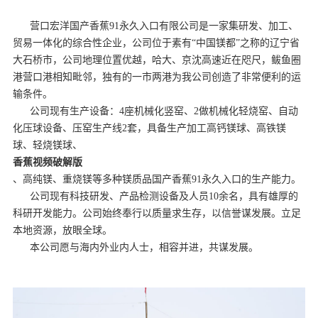
营口宏洋国产香蕉91永久入口有限公司是一家集研发、加工、
贸易一体化的综合性企业，公司位于素有“中国镁都”之称的辽宁省
大石桥市，公司地理位置优越，哈大、京沈高速近在咫尺，鲅鱼圈
港营口港相知毗邻，独有的一市两港为我公司创造了非常便利的运
输条件。
公司现有生产设备：4座机械化竖窑、2做机械化轻烧窑、自动
化压球设备、压窑生产线2套，具备生产加工高钙镁球、高铁镁
球、轻烧镁球、
香蕉视频破解版
、高纯镁、重烧镁等多种镁质品国产香蕉91永久入口的生产能力。
公司现有科技研发、产品检测设备及人员10余名，具有雄厚的
科研开发能力。公司始终奉行以质量求生存，以信誉谋发展。立足
本地资源，放眼全球。
本公司愿与海内外业内人士，相容并进，共谋发展。