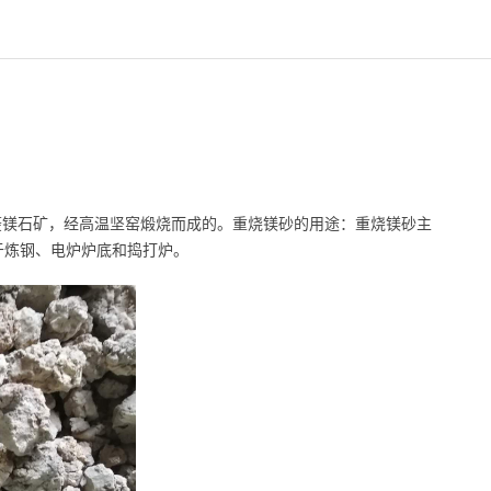
菱镁石矿，经高温坚窑煅烧而成的。重烧镁砂的用途：重烧镁砂主
于炼钢、电炉炉底和捣打炉。