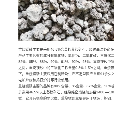
重烧镁砂主要是采用46.5%含量的菱镁矿石，经过高温竖窑在
产品主要含有的成分有氧化镁、氧化钙、二氧化硅、三氧化二
82%、85%、88%、90%、91%、92%、93%、重烧镁砂
之间，重烧镁砂中的三氧化二铁含量0.8%-1.5%之间，重
下，重烧镁砂主要应用在制砖及生产不定型国产香蕉91永久
电炉炉底和捣打炉衬等行业使用。
重烧镁砂主要的品种有80%含量、85含量、87%含量、90%
是选用46.5%以上菱镁矿石，经烧结窑煅烧加热至1400 —1
镁，它具有很高的耐火度。重烧镁砂主要是用于镁砖、炼钢