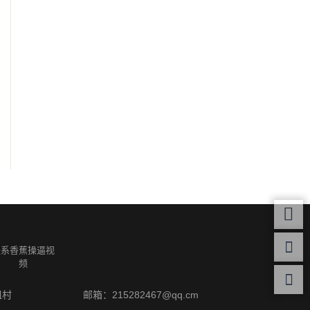
联系香蕉操逼视
频
咀村
邮箱：215282467@qq.cm