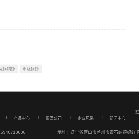
成镁钙砂
重烧镁砂
产品中心
集团公司
企业风采
新闻中心
940718686
地址：辽宁省营口市盖州市青石岭镇蚂虹