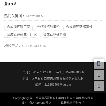
重烧镁砂
热门关键词 /
KEYWORDS
合成镁钙砂厂家
合成镁钙砂报价
合成镁钙砂哪家好
合成镁钙砂生产厂家
合成镁钙砂价格
地区产品 /
CITY PRODUCTS
电话：0417-7712388
手机：15940718686
地址：辽宁省营口市盖州市青石岭镇蚂虹咀村
邮箱：215282467@qq.cm
Copyright @ 营口香蕉操逼视频实业集团有限公司官网 版权所有
辽ICP备20006987号-2
玖橙视觉 设计支持